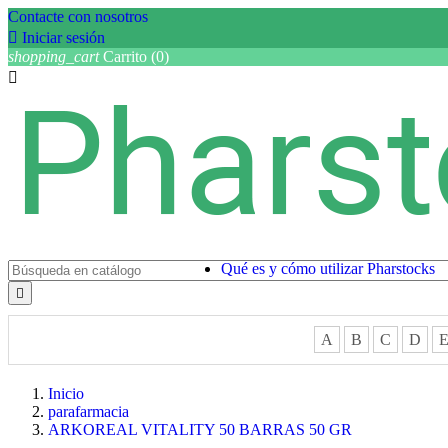
Contacte con nosotros

Iniciar sesión
shopping_cart
Carrito
(0)

Qué es y cómo utilizar Pharstocks

A
B
C
D
Inicio
parafarmacia
ARKOREAL VITALITY 50 BARRAS 50 GR