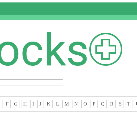
E
F
G
H
I
J
K
L
M
N
O
P
Q
R
S
T