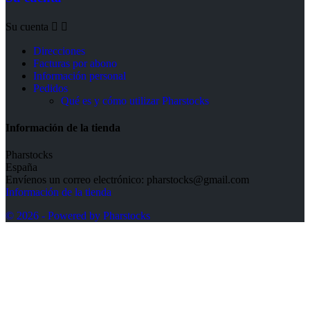
Su cuenta


Direcciones
Facturas por abono
Información personal
Pedidos
Qué es y cómo utilizar Pharstocks
Información de la tienda
Pharstocks
España
Envíenos un correo electrónico:
pharstocks@gmail.com
Información de la tienda
© 2026 - Powered by Pharstocks