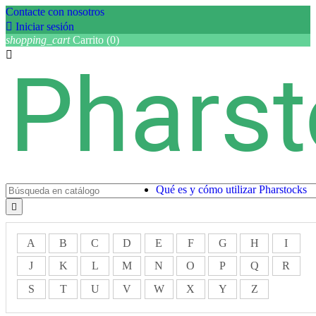
Contacte con nosotros

Iniciar sesión
shopping_cart
Carrito
(0)

Qué es y cómo utilizar Pharstocks

A
B
C
D
E
F
G
H
I
J
K
L
M
N
O
P
Q
R
S
T
U
V
W
X
Y
Z