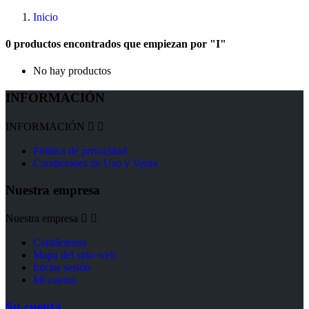
Inicio
0 productos encontrados que empiezan por "I"
No hay productos
INFORMACIÓN
INFORMACIÓN


Politica de privacidad
Condiciones de Uso y Venta
Nuestra empresa
Nuestra empresa


Contáctenos
Mapa del sitio web
Iniciar sesión
Mi cuenta
Su cuenta