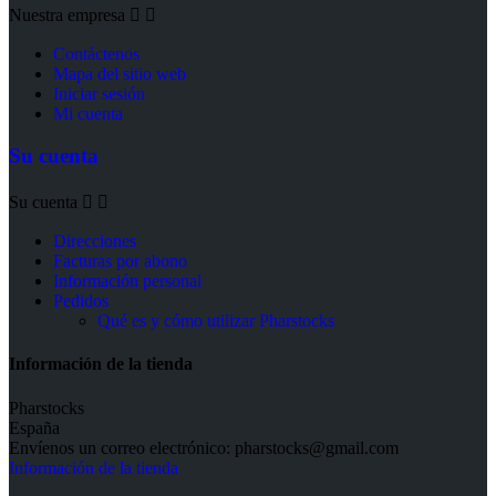
Nuestra empresa


Contáctenos
Mapa del sitio web
Iniciar sesión
Mi cuenta
Su cuenta
Su cuenta


Direcciones
Facturas por abono
Información personal
Pedidos
Qué es y cómo utilizar Pharstocks
Información de la tienda
Pharstocks
España
Envíenos un correo electrónico:
pharstocks@gmail.com
Información de la tienda