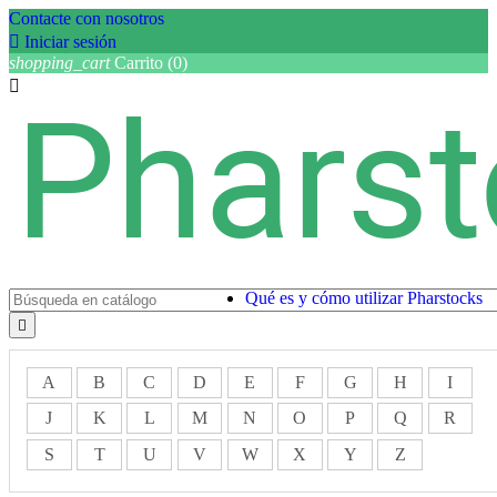
Contacte con nosotros

Iniciar sesión
shopping_cart
Carrito
(0)

Qué es y cómo utilizar Pharstocks

A
B
C
D
E
F
G
H
I
J
K
L
M
N
O
P
Q
R
S
T
U
V
W
X
Y
Z