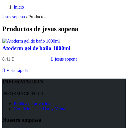
Inicio
jesus sopena
/
Productos
Productos de jesus sopena
Atoderm gel de baño 1000ml
8,41 €
jesus sopena

Vista rápida
INFORMACIÓN
INFORMACIÓN


Politica de privacidad
Condiciones de Uso y Venta
Nuestra empresa